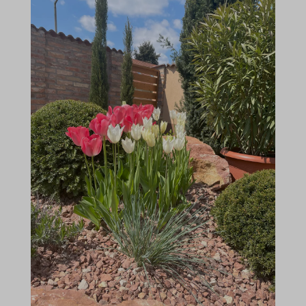
www.google.ch
pysTrafficSource
www.google.com.ng
analytics.google.com
www.google.cz
region1.analytics.google.com
www.google.de
region1.google-analytics.com
www.google.es
stats.g.doubleclick.net
www.google.hu
www.google-analytics.com
www.google.it
www.googletagmanager.com
www.google.pl
www.google.rs
www.google.sk