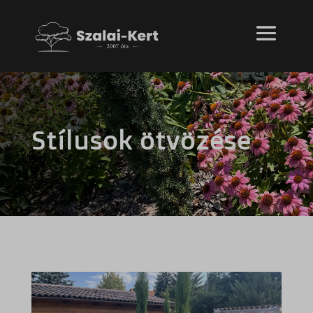
Stílusok ötvözése