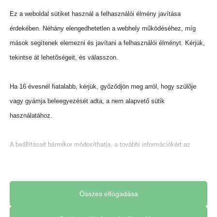
Ez a weboldal sütiket használ a felhasználói élmény javítása
érdekében. Néhány elengedhetetlen a webhely működéséhez, míg
mások segítenek elemezni és javítani a felhasználói élményt. Kérjük,
tekintse át lehetőségeit, és válasszon.
Ha 16 évesnél fiatalabb, kérjük, győződjön meg arról, hogy szülője
vagy gyámja beleegyezését adta, a nem alapvető sütik
használatához.
A beállításait bármikor módosíthatja, a további információkért az
adatkezelésről, kérjük, olvassa el adatvédelmi szabályzatunkat.
Beállításait később módosíthatja megváltoztathatja.
Összes elfogadása
Ne feledje, hogy ha bizonyos típusú sütik, vagy szolgáltatások