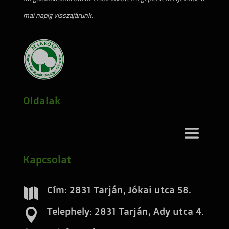
www.google.at
pys_utm_source
mai napig visszajárunk.
www.google.bg
pys_utm_term
www.google.ch
pysTrafficSource
www.google.com.ng
analytics.google.com
www.google.cz
region1.analytics.google.com
Oldalak
www.google.de
region1.google-analytics.com
www.google.es
stats.g.doubleclick.net
www.google.hu
www.google-analytics.com
Kapcsolat
www.google.it
www.googletagmanager.com
Cím: 2831 Tarján, Jókai utca 58.

www.google.pl
Telephely: 2831 Tarján, Ady utca 4.

www.google.rs