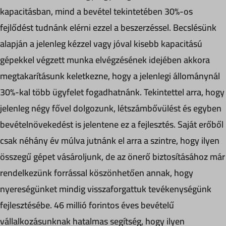
kapacitásban, mind a bevétel tekintetében 30%-os
fejlődést tudnánk elérni ezzel a beszerzéssel. Becslésünk
alapján a jelenleg kézzel vagy jóval kisebb kapacitású
gépekkel végzett munka elvégzésének idejében akkora
megtakarításunk keletkezne, hogy a jelenlegi állománynál
30%-kal több ügyfelet fogadhatnánk. Tekintettel arra, hogy
jelenleg négy fővel dolgozunk, létszámbővülést és egyben
bevételnövekedést is jelentene ez a fejlesztés. Saját erőből
csak néhány év múlva jutnánk el arra a szintre, hogy ilyen
összegű gépet vásároljunk, de az önerő biztosításához már
rendelkezünk forrással köszönhetően annak, hogy
nyereségünket mindig visszaforgattuk tevékenységünk
fejlesztésébe. 46 millió forintos éves bevételű
vállalkozásunknak hatalmas segítség, hogy ilyen