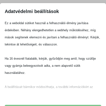
Adatvédelmi beállítások
Ez a weboldal sütiket használ a felhasználói élmény javítása
érdekében. Néhány elengedhetetlen a webhely működéséhez, míg
Fotódokumentáció
mások segítenek elemezni és javítani a felhasználói élményt. Kérjük,
tekintse át lehetőségeit, és válasszon.
Ha 16 évesnél fiatalabb, kérjük, győződjön meg arról, hogy szülője
vagy gyámja beleegyezését adta, a nem alapvető sütik
használatához.
A beállításait bármikor módosíthatja, a további információkért az
adatkezelésről, kérjük, olvassa el adatvédelmi szabályzatunkat.
Beállításait később módosíthatja megváltoztathatja.