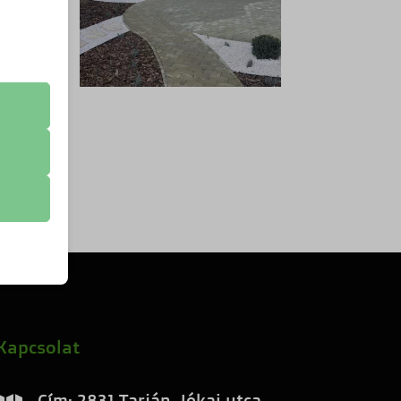
z
.
zek a
k
atba
Kapcsolat
Cím: 2831 Tarján, Jókai utca