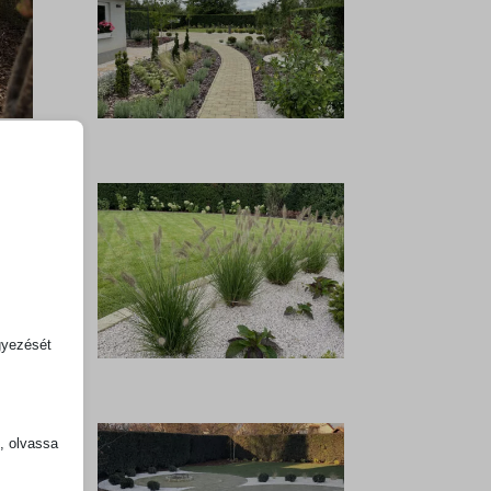
gyezését
k, olvassa