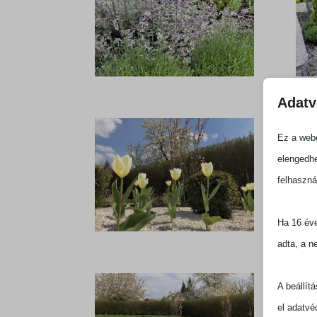
Adatv
Ez a webo
elengedhe
felhaszná
Ha 16 éve
adta, a n
A beállít
el adatvé