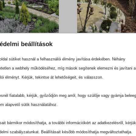
édelmi beállítások
ldal sütiket használ a felhasználói élmény javítása érdekében. Néhány
tetlen a webhely működéséhez, míg mások segítenek elemezni és javítani a
lói élményt. Kérjük, tekintse át lehetőségeit, és válasszon.
snél fiatalabb, kérjük, győződjön meg arról, hogy szülője vagy gyámja belee
em alapvető sütik használatához.
ásait bármikor módosíthatja, a további információkért az adatkezelésről, kérjü
delmi szabályzatunkat. Beállításait később módosíthatja megváltoztathatja.