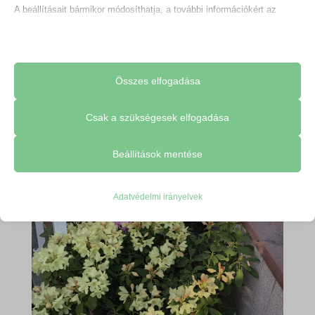
A beállításait bármikor módosíthatja, a további információkért az
adatkezelésről, kérjük, olvassa el adatvédelmi szabályzatunkat.
Beállításait később módosíthatja megváltoztathatja.
Összes elfogadása
Ne feledje, hogy ha bizonyos típusú sütik, vagy szolgáltatások
letiltása mellett dönt, az befolyásolhatja a webhely által nyújtott
Csak a szükségesek elfogadása
élményét és az általunk kínált szolgáltatásokat.
Beállítások mentése
Alapvető
Adatvédelmi irányelvek
Az alapvető sütik és szolgáltatások biztosítják az oldal megfelelő
működéséhez. Ezek a sütik és szolgáltatások a GDPR szerint nem
igénylik a felhasználó hozzájárulását.
Részletek megjelenítése
Statisztikai
_gat_ua-*